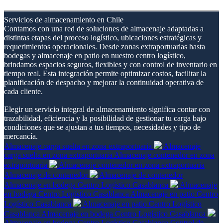
Servicios de almacenamiento en Chile
Contamos con una red de soluciones de almacenaje adaptadas a
distintas etapas del proceso logístico, ubicaciones estratégicas y
requerimientos operacionales. Desde zonas extraportuarias hasta
bodegas y almacenaje en patio en nuestro centro logístico,
brindamos espacios seguros, flexibles y con control de inventario en
tiempo real. Esta integración permite optimizar costos, facilitar la
planificación de despacho y mejorar la continuidad operativa de
cada cliente.
Elegir un servicio integral de almacenamiento significa contar con
trazabilidad, eficiencia y la posibilidad de gestionar tu carga bajo
condiciones que se ajustan a tus tiempos, necesidades y tipo de
mercancía.
Almacenaje carga suelta en zona extraportuaria
Almacenaje
carga suelta en zona extraportuaria
Almacenaje contenedor en zona
extraportuaria
Almacenaje contenedor en zona extraportuaria
Almacenaje de contenedor
Almacenaje de contenedor
Almacenaje en bodega Centro Logístico Casablanca
Almacenaje
en bodega Centro Logístico Casablanca
Almacenaje en patio Centro
Logístico Casablanca
Almacenaje en patio Centro Logístico
Casablanca
Almacenaje en bodega Centro Logístico Casablanca
Almacenaje en bodega Centro Logístico Casablanca
Control de