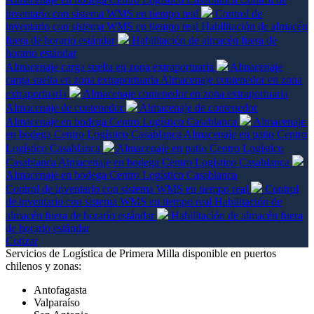
inventario con sistema WMS en tiempo real
Control de
inventario con sistema WMS en tiempo real
Habilitación de almacén
fuera de horario estándar
Habilitación de almacén fuera de
horario estándar
Almacenaje carga suelta en zona extraportuaria
Almacenaje
carga suelta en zona extraportuaria
Almacenaje contenedor en zona
extraportuaria
Almacenaje contenedor en zona extraportuaria
Almacenaje de contenedor
Almacenaje de contenedor
Almacenaje en bodega Centro Logístico Casablanca
Almacenaje
en bodega Centro Logístico Casablanca
Almacenaje en patio Centro
Logístico Casablanca
Almacenaje en patio Centro Logístico
Casablanca
Almacenaje en bodega Centro Logístico Casablanca
Almacenaje en bodega Centro Logístico Casablanca
Control de inventario con sistema WMS en tiempo real
Control
de inventario con sistema WMS en tiempo real
Habilitación de
almacén fuera de horario estándar
Habilitación de almacén fuera
de horario estándar
Cotizar
Servicios de Logística de Primera Milla disponible en puertos
chilenos y zonas:
Antofagasta
Valparaíso