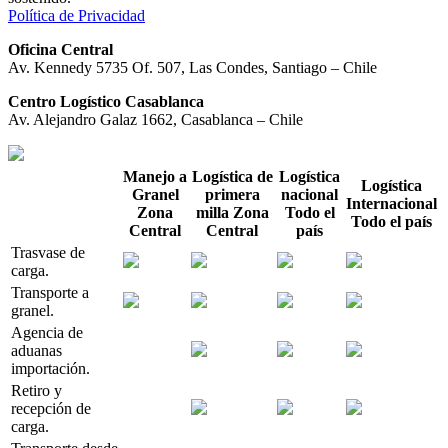
Política de Privacidad
Oficina Central
Av. Kennedy 5735 Of. 507, Las Condes, Santiago – Chile
Centro Logístico Casablanca
Av. Alejandro Galaz 1662, Casablanca – Chile
Manejo a
Logística de
Logística
Logística
Granel
primera
nacional
Internacional
Zona
milla
Zona
Todo el
Todo el país
Central
Central
país
Trasvase de
carga.
Transporte a
granel.
Agencia de
aduanas
importación.
Retiro y
recepción de
carga.