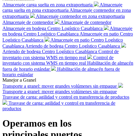
Almacenaje carga suelta en zona extraportuaria
Almacenaje
carga suelta en zona extraportuaria
Almacenaje contenedor en zona
extraportuaria
Almacenaje contenedor en zona extraportuaria
Almacenaje de contenedor
Almacenaje de contenedor
Almacenaje en bodega Centro Logístico Casablanca
Almacenaje
en bodega Centro Logístico Casablanca
Almacenaje en patio Centro
Logístico Casablanca
Almacenaje en patio Centro Logístico
Casablanca
Arriendo de bodega Centro Logístico Casablanca
Arriendo de bodega Centro Logístico Casablanca
Control de
inventario con sistema WMS en tiempo real
Control de
inventario con sistema WMS en tiempo real
Habilitación de almacén
fuera de horario estándar
Habilitación de almacén fuera de
horario estándar
Manejor a Granel
Transporte a granel: mover grandes volúmenes sin empaque
Transporte a granel: mover grandes volúmenes sin empaque
Trasvase de carga: agilidad y control en transferencia de productos
Trasvase de carga: agilidad y control en transferencia de
productos
Operamos en los
principales puertos