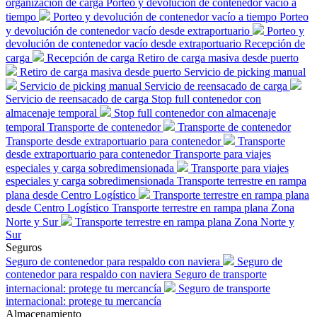
organización de carga
Porteo y devolución de contenedor vacío a
tiempo
Porteo y devolución de contenedor vacío a tiempo
Porteo
y devolución de contenedor vacío desde extraportuario
Porteo y
devolución de contenedor vacío desde extraportuario
Recepción de
carga
Recepción de carga
Retiro de carga masiva desde puerto
Retiro de carga masiva desde puerto
Servicio de picking manual
Servicio de picking manual
Servicio de reensacado de carga
Servicio de reensacado de carga
Stop full contenedor con
almacenaje temporal
Stop full contenedor con almacenaje
temporal
Transporte de contenedor
Transporte de contenedor
Transporte desde extraportuario para contenedor
Transporte
desde extraportuario para contenedor
Transporte para viajes
especiales y carga sobredimensionada
Transporte para viajes
especiales y carga sobredimensionada
Transporte terrestre en rampa
plana desde Centro Logístico
Transporte terrestre en rampa plana
desde Centro Logístico
Transporte terrestre en rampa plana Zona
Norte y Sur
Transporte terrestre en rampa plana Zona Norte y
Sur
Seguros
Seguro de contenedor para respaldo con naviera
Seguro de
contenedor para respaldo con naviera
Seguro de transporte
internacional: protege tu mercancía
Seguro de transporte
internacional: protege tu mercancía
Almacenamiento