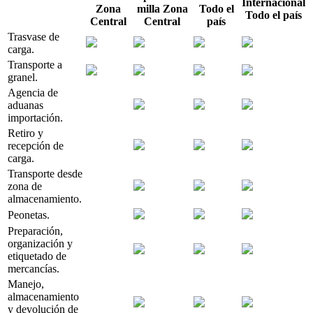
Internacional
Zona
milla
Zona
Todo el
Todo el país
Central
Central
país
Trasvase de
carga.
Transporte a
granel.
Agencia de
aduanas
importación.
Retiro y
recepción de
carga.
Transporte desde
zona de
almacenamiento.
Peonetas.
Preparación,
organización y
etiquetado de
mercancías.
Manejo,
almacenamiento
y devolución de